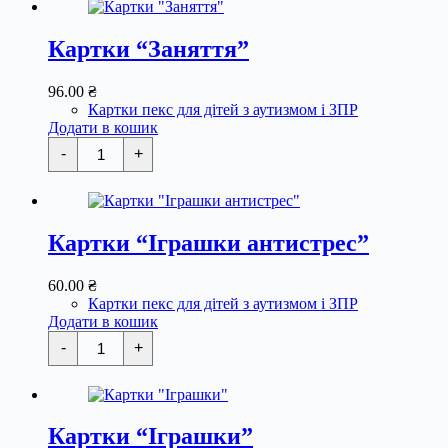
кількість
Картки “Заняття”
96.00
₴
Картки пекс для дітей з аутизмом і ЗПР
Додати в кошик
Картки
-
+
"Заняття"
кількість
Картки “Іграшки антистрес”
60.00
₴
Картки пекс для дітей з аутизмом і ЗПР
Додати в кошик
Картки
-
+
"Іграшки
антистрес"
кількість
Картки “Іграшки”