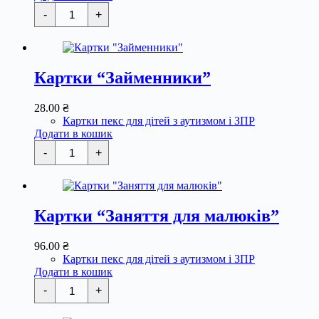
Картки
-
+
"Дні
тижня"
кількість
Картки “Займенники”
28.00
₴
Картки пекс для дітей з аутизмом і ЗПР
Додати в кошик
Картки
-
+
"Займенники"
кількість
Картки “Заняття для малюків”
96.00
₴
Картки пекс для дітей з аутизмом і ЗПР
Додати в кошик
Картки
-
+
"Заняття
для
малюків"