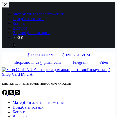
Перейти
до
вмісту
Матеріали для завантаження
Придбати товари
Кошик
Відгуки
Відповіді на питання
0.00
₴
0
✆ 099 144 07 93
✆ 096 731 68 24
shop.card.in.ua@gmail.com
Telegram
Viber
Shop Card IN UA
картки для альтернативної комунікації
Матеріали для завантаження
Придбати товари
Кошик
Відгуки