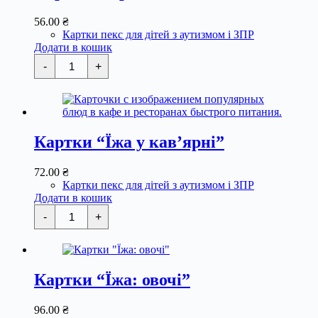
56.00
₴
Картки пекс для дітей з аутизмом і ЗПР
Додати в кошик
Картки
-
+
"Іграшки"
кількість
Картки “Їжа у кав’ярні”
72.00
₴
Картки пекс для дітей з аутизмом і ЗПР
Додати в кошик
Картки
-
+
"Їжа
у
кав'ярні"
кількість
Картки “Їжа: овочі”
96.00
₴