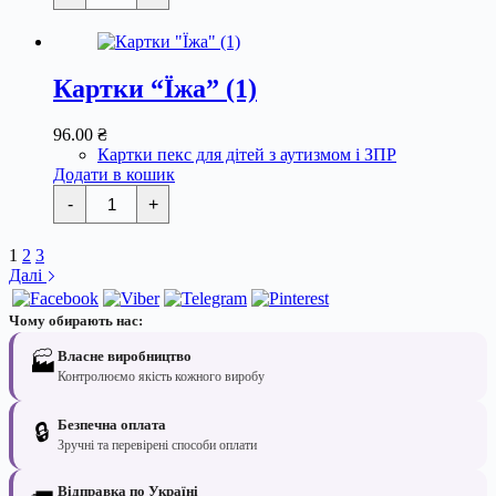
фрукти"
кількість
Картки “Їжа” (1)
96.00
₴
Картки пекс для дітей з аутизмом і ЗПР
Додати в кошик
Картки
-
+
"Їжа"
(1)
кількість
1
2
3
Далі
Чому обирають нас:
Власне виробництво
🏭
Контролюємо якість кожного виробу
Безпечна оплата
🔒
Зручні та перевірені способи оплати
Відправка по Україні