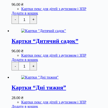
96.00
₴
Картки пекс для дітей з аутизмом і ЗПР
Додати в кошик
Картки
-
+
"Громадські
місця"
кількість
Картки “Дитячий садок”
96.00
₴
Картки пекс для дітей з аутизмом і ЗПР
Додати в кошик
Картки
-
+
"Дитячий
садок"
кількість
Картки “Дні тижня”
28.00
₴
Картки пекс для дітей з аутизмом і ЗПР
Додати в кошик