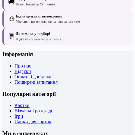
🚚
Нова Пошта та Укрпошта
Індивідуальні замовлення
🎨
Можливе виготовлення за вашим запитом
Допомога у підборі
💬
Підкажемо найкраще рішення
Інформація
Про нас
Відгуки
Оплата і доставка
Поширені запитання
Популярні категорії
Картки
Візуальні розклади
Ігри
Папки для карток
Ми в соцмережах