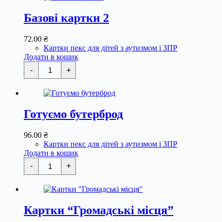
Базові картки 2
72.00
₴
Картки пекс для дітей з аутизмом і ЗПР
Додати в кошик
Базові
-
+
картки
2
кількість
Готуємо бутерброд
96.00
₴
Картки пекс для дітей з аутизмом і ЗПР
Додати в кошик
Готуємо
-
+
бутерброд
кількість
Картки “Громадські місця”