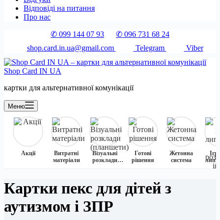
Відповіді на питання
Про нас
✆ 099 144 07 93
✆ 096 731 68 24
shop.card.in.ua@gmail.com
Telegram
Viber
Shop Card IN UA
картки для альтернативної комунікації
Меню
Акції
Витратні
Візуальні
Готові
Жетонна
Ігр
матеріали
розклади
рішення
система
липуч
(планшети)
розви
іг
Картки пекс для дітей з
аутизмом і ЗПР