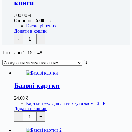
книги
300.00
₴
Оцінено в
5.00
з 5
Готові рішення
Додати в кошик
Набір
-
+
карток
"Початковий"
78
Показано 1–16 із 48
шт
+
стрічка
для
комунікативної
книги
кількість
Базові картки
24.00
₴
Картки пекс для дітей з аутизмом і ЗПР
Додати в кошик
Базові
-
+
картки
кількість