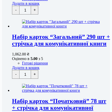
Додати в кошик
Набір
-
+
карток
"Загальний"
290
шт
+
альбом
А4
Набір карток “Загальний” 290 шт +
(кільця
стрічка для комунікативної книги
5см)
кількість
1,062.00
₴
Оцінено в
5.00
з 5
Готові рішення
Додати в кошик
Набір
-
+
карток
"Загальний"
290
шт
+
стрічка
для
Набір карток “Початковий” 78 шт
комунікативної
+ стрічка для комунікативної
книги
кількість