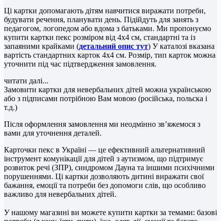
Ці картки допомагають дітям навчитися виражати потреби,
будувати речення, планувати день. Підійдуть для занять з
педагогом, логопедом або вдома з батьками. Ми пропонуємо
купити картки пекс розміром від 4х4 см, стандартні та із
запаяними крайками (
детальний опис тут
) У каталозі вказана
вартість стандартних карток 4х4 см. Розмір, тип карток можна
уточнити під час підтвердження замовлення.
читати далі...
Замовити картки для невербальних дітей можна українською
або з підписами потрібною Вам мовою (російська, польска і
т.д.)
Після оформлення замовлення ми неодмінно зв’яжемося з
вами для уточнення деталей.
Карточки пекс в Україні — це ефективний альтернативний
інструмент комунікації для дітей з аутизмом, що підтримує
розвиток речі (ЗПР), синдромом Дауна та іншими психічними
порушеннями. Ці картки дозволяють дитині виражати свої
бажання, емоції та потреби без допомоги слів, що особливо
важливо для невербальних дітей.
⠀
У нашому магазині ви можете купити картки за темами: базові