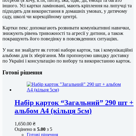
потреби (я хочу, їсти, пити), їжа, одяг, дії, емоції та багато
іншого. Усі картки ламіновані, мають кріплення на липучці та
підходять для використання в домашніх умовах, у дитячому
саду, школі чи корекційному центрі.
⠀
Картки пекс допомагають розвивати комунікативні навички,
знижують рівень тривожності та агресії у дитини, а також
покращують його поведінку в повсякденних ситуаціях.
⠀
У нас ви знайдете як готові набори карток, так і комунікаційні
альбоми для їх зберігання. Ми пропонуємо швидку доставку
по Україні і консультацію по вибору та використанню карток.
Готові рішення
Набір карток “Загальний” 290 шт +
альбом А4 (кільця 5см)
1,650.00
₴
Оцінено в
5.00
з 5
Готові рішення